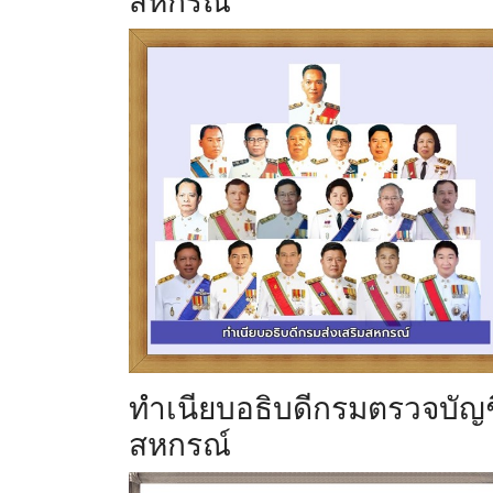
สหกรณ์
ทำเนียบอธิบดีกรมตรวจบัญช
สหกรณ์