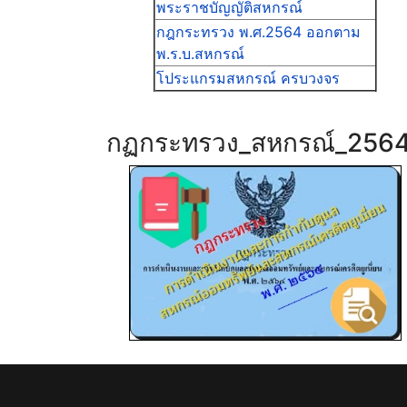
พระราชบัญญัติสหกรณ์
กฎกระทรวง พ.ศ.2564 ออกตาม
พ.ร.บ.สหกรณ์
โประแกรมสหกรณ์ ครบวงจร
กฏกระทรวง_สหกรณ์_256