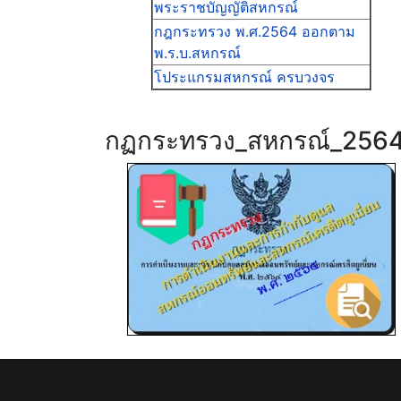
พระราชบัญญัติสหกรณ์
กฎกระทรวง พ.ศ.2564 ออกตาม
พ.ร.บ.สหกรณ์
โประแกรมสหกรณ์ ครบวงจร
กฏกระทรวง_สหกรณ์_256