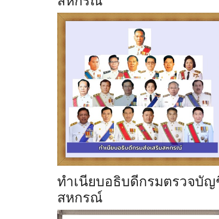
สหกรณ์
ทำเนียบอธิบดีกรมตรวจบัญช
สหกรณ์